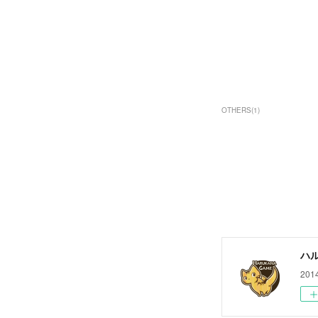
OTHERS
(
1
)
ハ
20