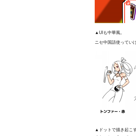
▲UIも中華風。
ニセ中国語使ってい
▲ドットで描き起こ