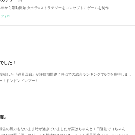
14年から活動開始 女の子×ストラテジーをコンセプトにゲームを制作
フォロー
でした！
「回」に投稿した『廻界回廊』が評価期間終了時点での総合ランキングで6位を獲得しまし
ー！ドンドンドンプー！
回廊』
報告の気力もないまま時が過ぎていましたが実はちゃんと１日遅刻で（ちゃん
nity1weekお題「回」のゲームを投稿できていました！★廻界回廊（かいかいかいろ…