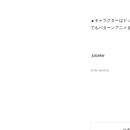
▲キャラクターはド
でもパターンアニメ
juiceke
Unity1week
(
5
)
ハ