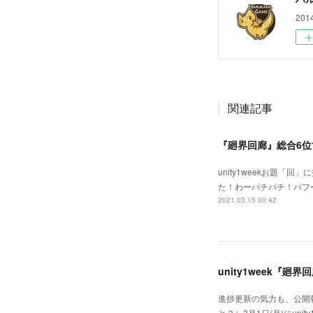
20
関連記事
『廻界回廊』総合6位
unity1weekお題
た！わーパチパチ！パフ
2021.03.15 00:42
unity1week『廻界
進捗更新の気力も、公開
と？）3月1日(月)にu