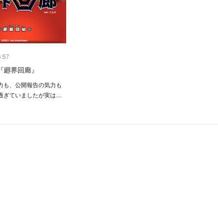
5:57
eek『廻界回廊』
力も、公開報告の気力も
過ぎていましたが実は…