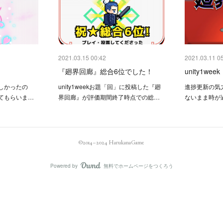
2021.03.15 00:42
2021.03.11 0
『廻界回廊』総合6位でした！
unity1w
しかったの
unity1weekお題「回」に投稿した『廻
進捗更新の気
てもらいま…
界回廊』が評価期間終了時点での総…
ないまま時が
©2014–2024 HarukanaGame
Powered by
無料でホームページをつくろう
AmebaOwnd